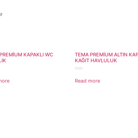
r
PREMİUM KAPAKLI WC
TEMA PREMİUM ALTIN KAP
LIK
KAĞIT HAVLULUK
Rated
0
more
Read more
out
of
5