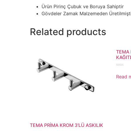
Ürün Pirinç Çubuk ve Boruya Sahiptir
Gövdeler Zamak Malzemeden Üretilmişti
Related products
TEMA 
KAĞIT
Rated
0
Read 
out
of
5
TEMA PRİMA KROM 3’LÜ ASKILIK