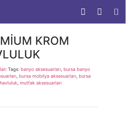
EMİUM KROM
VLULUK
arı
Tags:
banyo aksesuarları
,
bursa banyo
suarları
,
bursa mobilya aksesuarları
,
bursa
 havluluk
,
mutfak aksesuarları