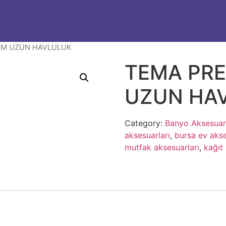
OM UZUN HAVLULUK
TEMA PR
UZUN HA
Category:
Banyo Aksesuarl
aksesuarları
,
bursa ev akse
mutfak aksesuarları
,
kağıt