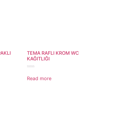
AKLI
TEMA RAFLI KROM WC
KAĞITLIĞI
Rated
0
Read more
out
of
5